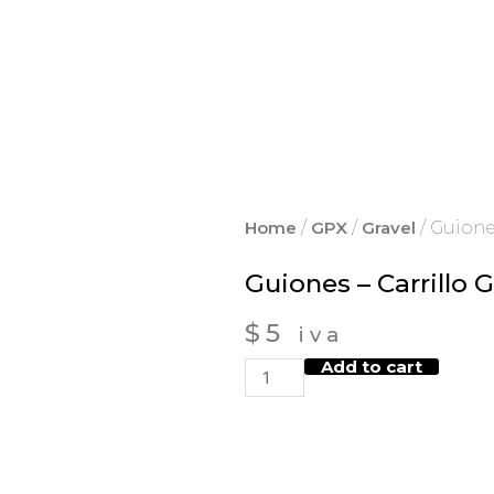
Home
/
GPX
/
Gravel
/ Guione
Guiones – Carrillo 
$
5
iva
Add to cart
Guiones
-
Carrillo
GPX
quantity